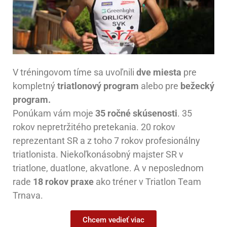
V tréningovom tíme sa uvoľnili
dve miesta
pre
kompletný
triatlonový program
alebo pre
bežecký
program.
Ponúkam vám moje
35 ročné skúsenosti
. 35
rokov nepretržitého pretekania. 20 rokov
reprezentant SR a z toho 7 rokov profesionálny
triatlonista. Niekoľkonásobný majster SR v
triatlone, duatlone, akvatlone. A v neposlednom
rade
18 rokov praxe
ako tréner v Triatlon Team
Trnava.
Chcem vedieť viac