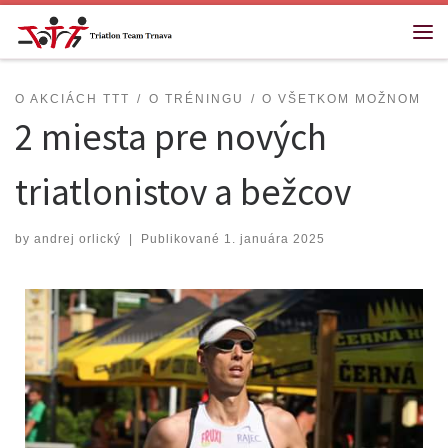
Skip to content
O AKCIÁCH TTT
O TRÉNINGU
O VŠETKOM MOŽNOM
2 miesta pre nových
triatlonistov a bežcov
by
andrej orlický
|
Publikované
1. januára 2025