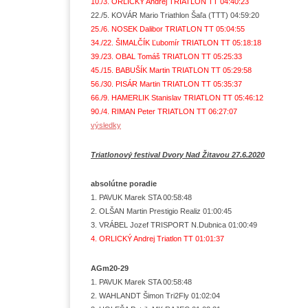
10./3. ORLICKÝ Andrej TRIATLON TT 04:40:23
22./5. KOVÁR Mario Triathlon Šaľa (TTT) 04:59:20
25./6. NOSEK Dalibor TRIATLON TT 05:04:55
34./22. ŠIMALČÍK Ľubomír TRIATLON TT 05:18:18
39./23. OBAL Tomáš TRIATLON TT 05:25:33
45./15. BABUŠÍK Martin TRIATLON TT 05:29:58
56./30. PISÁR Martin TRIATLON TT 05:35:37
66./9. HAMERLIK Stanislav TRIATLON TT 05:46:12
90./4. RIMAN Peter TRIATLON TT 06:27:07
výsledky
Triatlonový festival Dvory Nad Žitavou 27.6.2020
absolútne poradie
1. PAVUK Marek STA 00:58:48
2. OLŠAN Martin Prestigio Realiz 01:00:45
3. VRÁBEL Jozef TRISPORT N.Dubnica 01:00:49
4. ORLICKÝ Andrej Triatlon TT 01:01:37
AGm20-29
1. PAVUK Marek STA 00:58:48
2. WAHLANDT Šimon Tri2Fly 01:02:04