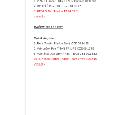
1. VRÁBEL Jozef TRISPORT N.Dubnica 01:00:49
2. ROJTÁŠ Peter TK Košice 01:05:17
3. REBRO Alex Triatlon TT 01:05:51
výsledky
RAČICE 226 27.6.2020
Muži/kategória
1. Řenč Tomáš Triatlon Slaný CZE 08:14:38
2. Vabroušek Petr TITAN TRILIFE CZE 09:12:59
3. Vyhnánek Jan 2BWINNER TEAM CZE 09:14:52
10./4. Nosek Dalibor Triatlon Team Trnva 10:12:16
výsledky