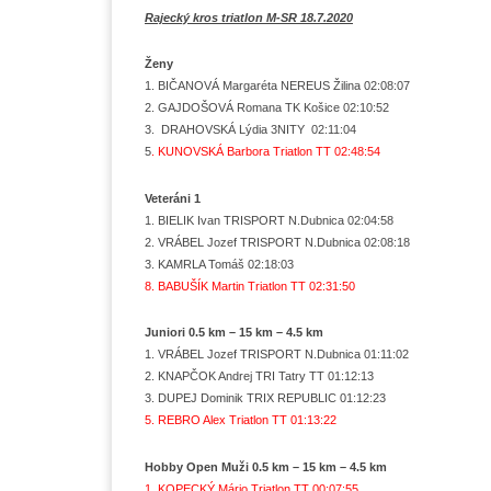
Rajecký kros triatlon M-SR 18.7.2020
Ženy
1. BIČANOVÁ Margaréta NEREUS Žilina 02:08:07
2. GAJDOŠOVÁ Romana TK Košice 02:10:52
3. DRAHOVSKÁ Lýdia 3NITY 02:11:04
5
. KUNOVSKÁ Barbora Triatlon TT 02:48:54
Veteráni 1
1. BIELIK Ivan TRISPORT N.Dubnica 02:04:58
2. VRÁBEL Jozef TRISPORT N.Dubnica 02:08:18
3. KAMRLA Tomáš 02:18:03
8. BABUŠÍK Martin Triatlon TT 02:31:50
Juniori 0.5 km – 15 km – 4.5 km
1. VRÁBEL Jozef TRISPORT N.Dubnica 01:11:02
2. KNAPČOK Andrej TRI Tatry TT 01:12:13
3. DUPEJ Dominik TRIX REPUBLIC 01:12:23
5. REBRO Alex Triatlon TT 01:13:22
Hobby Open Muži 0.5 km – 15 km – 4.5 km
1. KOPECKÝ Mário Triatlon TT 00:07:55