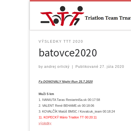
Skip to content
VÝSLEDKY TTT 2020
batovce2020
by
andrej orlický
|
Publikované
27. júla 2020
Fa DONOVALY Night Run 25.7.2020
Muži 5 km
1. IVANIUTA Taras RestartniSa.sk 00:17:58
2. VALENT René BEHAME.sk 00:18:06
3. KOVALČÍK Matúš BMSC / Kovalcuk_team 00:18:24
11. KOPECKÝ Mário Triatlon TT 00:20:11
výsledky