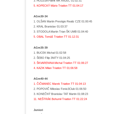
3. HOLEŠA Patrik MK RAJEC 01:02:31
5. KOPECKÝ Mário Triatlon TT 01:04:17
AGm30-34
1. OLŠAN Martin Prestigio Realiz CZE 01:00:45
2. KRAL Branislav 01:03:37
3. STODOLA Martin Trian ŠK UMB 01:04:40
5. OBAL Tomáš Triatlon TT 01:12:31
AGm35-39
1. BUCEK Michal 01:02:58
2. ŠEBO Filip 3NITY 01:04:25
3. ŠKVARENINA Michal Triatlon TT 01:06:27
4. KAZIK Milan Triatlon TT 01:06:58
AGm40-44
1. ČIČMANEC Marek Triatlon TT 01:04:13
2. POPOVIČ Miloslav Fenix3Club 01:06:50
3. KONEČNÝ Branislav TAT Martin 01:08:23
11. NEŠTRÁK Bohumil Triatlon TT 01:22:24
Juniori