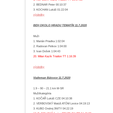
2. BEDNAR Peter 00:10:37
3. KOCHAN Lukáš 01:22:04
výsledky
BEH OKOLO HRADU TEMATÍN 11.7.2020
Muži
1. Marián Priadka 1:02:04
2. Radovan Petkov 1:04:00
3. Ivan Došek 1:04:43
20. Milan Kazík Triatlon TT 1:16:39
výsledky
Vialleman Bátovce 11.7.2020
1.9 – 90 – 21.1 km M-SR
Muži/kategória
1. KOČAŘ Lukáš CZE 04:10:38
2. VERBOVSKÝ Matúš ATÓM Levice 04:19:13
3. KUBO Ondrej 3NITY 04:22:19