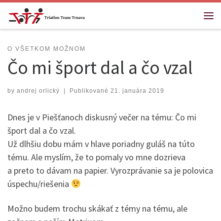
Skip to content
Me
O VŠETKOM MOŽNOM
Čo mi šport dal a čo vzal
by
andrej orlický
|
Publikované
21. januára 2019
Dnes je v Piešťanoch diskusný večer na tému: Čo mi
šport dal a čo vzal.
Už dlhšiu dobu mám v hlave poriadny guláš na túto
tému. Ale myslím, že to pomaly vo mne dozrieva
a preto to dávam na papier. Vyrozprávanie sa je polovica
úspechu/riešenia
Možno budem trochu skákať z témy na tému, ale