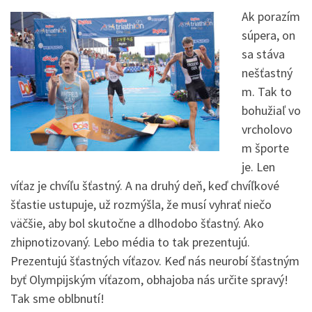
Ak porazím
súpera, on
sa stáva
nešťastný
m. Tak to
bohužiaľ vo
vrcholovo
m športe
je. Len
víťaz je chvíľu šťastný. A na druhý deň, keď chvíľkové
šťastie ustupuje, už rozmýšla, že musí vyhrať niečo
väčšie, aby bol skutočne a dlhodobo šťastný. Ako
zhipnotizovaný. Lebo média to tak prezentujú.
Prezentujú šťastných víťazov. Keď nás neurobí šťastným
byť Olympijským víťazom, obhajoba nás určite spravý!
Tak sme oblbnutí!