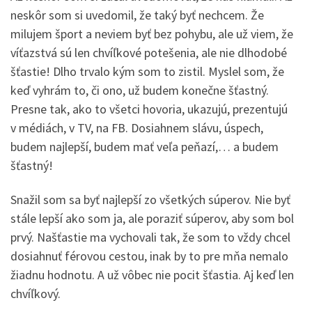
neskôr som si uvedomil, že taký byť nechcem. Že
milujem šport a neviem byť bez pohybu, ale už viem, že
víťazstvá sú len chvíľkové potešenia, ale nie dlhodobé
šťastie! Dlho trvalo kým som to zistil. Myslel som, že
keď vyhrám to, či ono, už budem konečne šťastný.
Presne tak, ako to všetci hovoria, ukazujú, prezentujú
v médiách, v TV, na FB. Dosiahnem slávu, úspech,
budem najlepší, budem mať veľa peňazí,… a budem
šťastný!
Snažil som sa byť najlepší zo všetkých súperov. Nie byť
stále lepší ako som ja, ale poraziť súperov, aby som bol
prvý. Našťastie ma vychovali tak, že som to vždy chcel
dosiahnuť férovou cestou, inak by to pre mňa nemalo
žiadnu hodnotu. A už vôbec nie pocit šťastia. Aj keď len
chvíľkový.