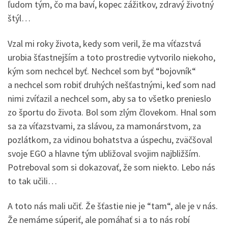
ľudom tým, čo ma baví, kopec zážitkov, zdravý životný
štýl…
Vzal mi roky života, kedy som veril, že ma víťazstvá
urobia šťastnejším a toto prostredie vytvorilo niekoho,
kým som nechcel byť. Nechcel som byť “bojovník“
a nechcel som robiť druhých nešťastnými, keď som nad
nimi zvíťazil a nechcel som, aby sa to všetko prenieslo
zo športu do života. Bol som zlým človekom. Hnal som
sa za víťazstvami, za slávou, za mamonárstvom, za
pozlátkom, za vidinou bohatstva a úspechu, zväčšoval
svoje EGO a hlavne tým ubližoval svojim najbližším.
Potreboval som si dokazovať, že som niekto. Lebo nás
to tak učili…
A toto nás mali učiť. Že šťastie nie je “tam“, ale je v nás.
Že nemáme súperiť, ale pomáhať si a to nás robí