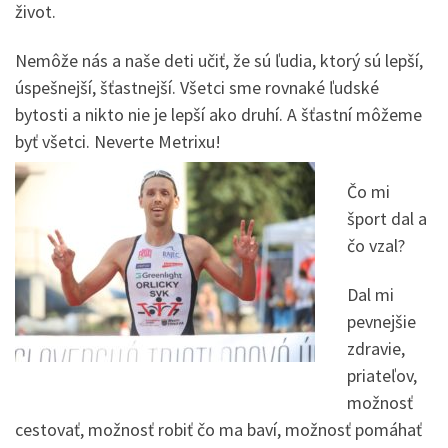
život.
Nemôže nás a naše deti učiť, že sú ľudia, ktorý sú lepší,
úspešnejší, šťastnejší. Všetci sme rovnaké ľudské
bytosti a nikto nie je lepší ako druhí. A šťastní môžeme
byť všetci. Neverte Metrixu!
Čo mi
šport dal a
čo vzal?
Dal mi
pevnejšie
zdravie,
priateľov,
možnosť
cestovať, možnosť robiť čo ma baví, možnosť pomáhať