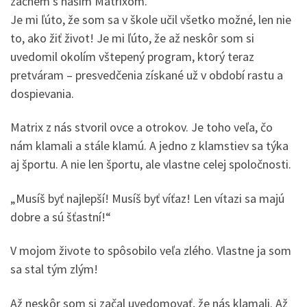
začnem s naším Matrixom.
Je mi ľúto, že som sa v škole učil všetko možné, len nie
to, ako žiť život! Je mi ľúto, že až neskôr som si
uvedomil okolím vštepený program, ktorý teraz
pretváram – presvedčenia získané už v období rastu a
dospievania.
Matrix z nás stvoril ovce a otrokov. Je toho veľa, čo
nám klamali a stále klamú. A jedno z klamstiev sa týka
aj športu. A nie len športu, ale vlastne celej spoločnosti.
„Musíš byť najlepší! Musíš byť víťaz! Len vítazi sa majú
dobre a sú šťastní!“
V mojom živote to spôsobilo veľa zlého. Vlastne ja som
sa stal tým zlým!
Až neskôr som si začal uvedomovať, že nás klamali. Až