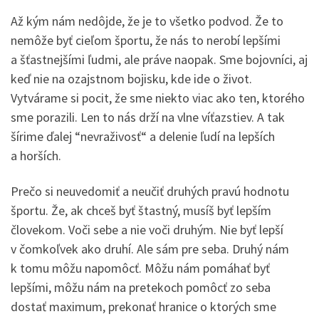
Až kým nám nedôjde, že je to všetko podvod. Že to
nemôže byť cieľom športu, že nás to nerobí lepšími
a šťastnejšími ľudmi, ale práve naopak. Sme bojovníci, aj
keď nie na ozajstnom bojisku, kde ide o život.
Vytvárame si pocit, že sme niekto viac ako ten, ktorého
sme porazili. Len to nás drží na vlne víťazstiev. A tak
šírime ďalej “nevraživosť“ a delenie ľudí na lepších
a horších.
Prečo si neuvedomiť a neučiť druhých pravú hodnotu
športu. Že, ak chceš byť štastný, musíš byť lepším
človekom. Voči sebe a nie voči druhým. Nie byť lepší
v čomkoľvek ako druhí. Ale sám pre seba. Druhý nám
k tomu môžu napomôcť. Môžu nám pomáhať byť
lepšími, môžu nám na pretekoch pomôcť zo seba
dostať maximum, prekonať hranice o ktorých sme