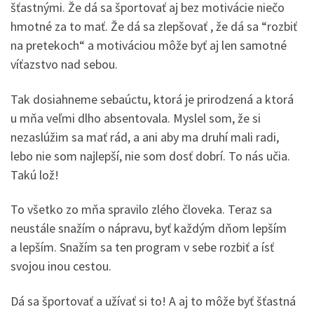
šťastnými. Že dá sa športovať aj bez motivácie niečo
hmotné za to mať. Že dá sa zlepšovať , že dá sa “rozbiť
na pretekoch“ a motiváciou môže byť aj len samotné
víťazstvo nad sebou.
Tak dosiahneme sebaúctu, ktorá je prirodzená a ktorá
u mňa veľmi dlho absentovala. Myslel som, že si
nezaslúžim sa mať rád, a ani aby ma druhí mali radi,
lebo nie som najlepší, nie som dosť dobrí. To nás učia.
Takú lož!
To všetko zo mňa spravilo zlého človeka. Teraz sa
neustále snažím o nápravu, byť každým dňom lepším
a lepším. Snažím sa ten program v sebe rozbiť a ísť
svojou inou cestou.
Dá sa športovať a užívať si to! A aj to môže byť šťastná