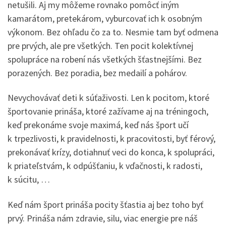
netušili. Aj my môžeme rovnako pomôcť iným
kamarátom, pretekárom, vyburcovať ich k osobným
výkonom. Bez ohľadu čo za to. Nesmie tam byť odmena
pre prvých, ale pre všetkých. Ten pocit kolektívnej
spolupráce na robení nás všetkých šťastnejšími. Bez
porazených. Bez poradia, bez medailí a pohárov.
Nevychovávať deti k súťaživosti. Len k pocitom, ktoré
športovanie prináša, ktoré zažívame aj na tréningoch,
keď prekonáme svoje maximá, keď nás šport učí
k trpezlivosti, k pravidelnosti, k pracovitosti, byť férový,
prekonávať krízy, dotiahnuť veci do konca, k spolupráci,
k priateľstvám, k odpúšťaniu, k vďačnosti, k radosti,
k súcitu, …
Keď nám šport prináša pocity šťastia aj bez toho byť
prvý. Prináša nám zdravie, silu, viac energie pre náš