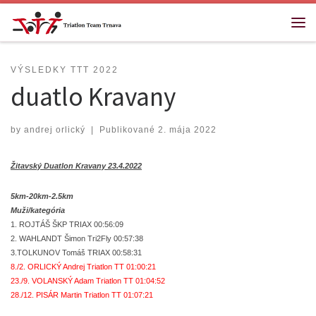
Skip to content
Me
VÝSLEDKY TTT 2022
duatlo Kravany
by
andrej orlický
|
Publikované
2. mája 2022
Žitavský Duatlon Kravany 23.4.2022
5km-20km-2.5km
Muži/kategória
1. ROJTÁŠ ŠKP TRIAX 00:56:09
2. WAHLANDT Šimon Tri2Fly 00:57:38
3.TOLKUNOV Tomáš TRIAX 00:58:31
8./2. ORLICKÝ Andrej Triatlon TT 01:00:21
23./9. VOLANSKÝ Adam Triatlon TT 01:04:52
28./12. PISÁR Martin Triatlon TT 01:07:21