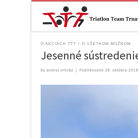
Skip to content
O AKCIÁCH TTT
O VŠETKOM MOŽNOM
Jesenné sústredeni
by
andrej orlický
|
Publikované
28. októbra 201