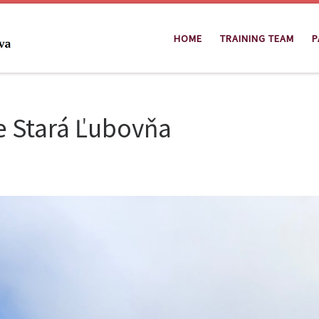
HOME
TRAINING TEAM
P
e Stará Ľubovňa
9