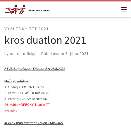
Skip to content
Me
VÝSLEDKY TTT 2021
kros duatlon 2021
by
andrej orlický
|
Publikované
7. júna 2021
FTVS Superšprint Triatlon BA 23.5.2021
Muži absulútne
1. Ondrej KUBO 3NT BA 79
2. Peter ROJTÁŠ TK Košice 75
3. Peter ŽÁČIK SMTA Nitra 66
24. Mário KOPECKÝ Triatlon TT
výsledky
M-SR v kros duatlone Rajec 01.05.2021