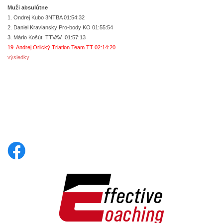
Muži absulútne
1. Ondrej Kubo 3NTBA 01:54:32
2. Daniel Kraviansky Pro-body KO 01:55:54
3. Mário Košút TTVAV 01:57:13
19. Andrej Orlický Triatlon Team TT 02:14:20
výsledky