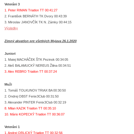
Veteráni 3
1. Peter RIMAN Triatlon TT 00:41:27
2. František BERNÁTH TK Dvory 00:43:39
3. Miroslav JANOVČÍK TK N. Zámky 00:44:15
Výsledky
Zimný akvatlon pre všetkých Myjava 26.1.2020
Juniori
1. Matej MACHÁČEK ŠTK Pezinok 00:34:05
2. Aleš BALAMUCKÝ NEREUS Žilina 00:34:51
3. Alex REBRO Triatlon TT 00:37:24
Muži
1. Tomáš TOLKUNOV TRIAX BA 00:30:50
2. Ondrej OBST Fenix3Club 00:31:50
3. Alexander PINTER Fenix3Club 00:32:19
8. Milan KAZIK Triatlon TT 00:35:10
10. Mário KOPECKÝ Triatlon TT 00:36:07
Veteráni 1
1. Andrej ORLICKÝ Triatlon TT 00:32:56