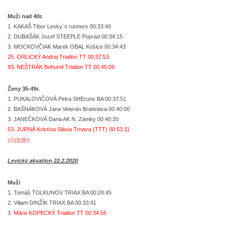
Muži nad 40r.
1. KAKAŠ Tibor Lesky´s runners 00:33:40
2. DUBAŠÁK Jozef STEEPLE Poprad 00:34:15
3. MOCKOVČIAK Marek OBAL Košice 00:34:43
25. ORLICKÝ Andrej Triatlon TT 00:37:53
93. NEŠTRÁK Bohumil Triatlon TT 00:45:09
Ženy 35-49r.
1. PUKALOVIČOVÁ Petra SHEruns BA 00:37:51
2. BAŠNÁKOVÁ Jana Veterán Bratislava 00:40:00
3. JANEČKOVÁ Dana AK N. Zámky 00:40:20
53. JURNÁ Kristína Slávia Trnava (TTT) 00:53:11
výsledky
Levický akvatlon 22.2.2020
Muži
1. Tomáš TOLKUNOV TRIAX BA 00:28:45
2. Viliam DINŽÍK TRIAX BA 00:33:41
3
. Mário KOPECKÝ Triatlon TT 00:34:55