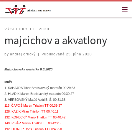
Skip to content
Me
VÝSLEDKY TTT 2020
majcichov a akvatlony
by
andrej orlický
|
Publikované
25. júna 2020
Majcichovská desiatka 8.3.2020
Muži
1. SAHAJDA Tibor Bratislavský maratón 00:29:53
2. HLADÍK Marek Bratislavský maratón 00:30:27
3. VERBOVSKÝ Matúš Atléti B. Š. 00:31:38
115. ČAPOŠ Martin Triatlon TT 00:39:37
128. KAZIK Milan Triatlon TT 00:40:11
132. KOPECKÝ Mário Triatlon TT 00:40:42
149. PISÁR Martin Triatlon TT 00:42:25
192. HIRNER Boris Triatlon TT 00:46:50