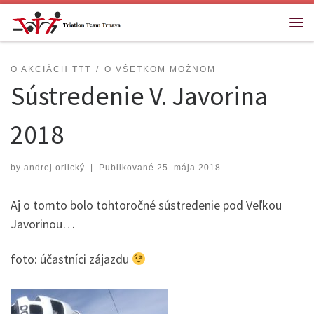
Skip to content
Me
O AKCIÁCH TTT
O VŠETKOM MOŽNOM
Sústredenie V. Javorina
2018
by
andrej orlický
|
Publikované
25. mája 2018
Aj o tomto bolo tohtoročné sústredenie pod Veľkou
Javorinou…
foto: účastníci zájazdu